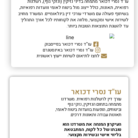
עו"ד נסרי דכואר מתמחה ב
דיני נזיקין
(ונזקי גוף),
רשלנות
רפואית
,
תאונות
, כולל
ייצוג מול ביטוח לאומי ווועדות רפואיות,
בשיתוף פעולה עם משרדי עורכי דין בינלאומיים. המשרד מחויב
לשירות אישי ומקצועי, מלווה את לקוחותיו לכל אורך התהליך
עד להשגת התוצאות הטובות ביותר.
עו"ד נסרי דכואר בפייסבוק
עו"ד נסרי דכואר באינסטגרם
לחצו לתיאום לשיחת ייעוץ ראשונית
עו"ד נסרי דכואר
עורך דין לרשלנות רפואית. משרדנו
מתמחה בתחום הנזיקין, נזקי גוף
וביטוחים, הופעות בוועדות ביטוח לאומי,
תאונות עבודה ותאונות דרכים.
העיקרון המנחה את משרדנו הוא
טובתו של כל לקוח, המתבטאת
בליווי אישי ובשירות מקצועי.